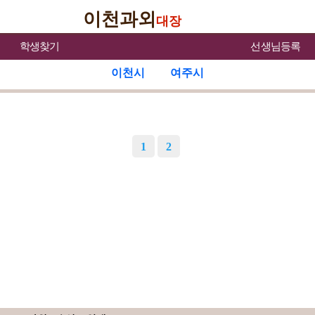
이천과외
대장
학생찾기
선생님등록
이천시
여주시
1
2