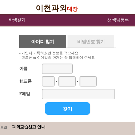
이천과외
대장
학생찾기
선생님등록
아이디 찾기
비밀번호 찾기
- 가입시 기록하셨던 정보를 적으세요
- 핸드폰 or 이메일중 한개는 꼭 입력하여 주세요
이름
핸드폰
-
-
E메일
과외교습신고 안내
이트맵