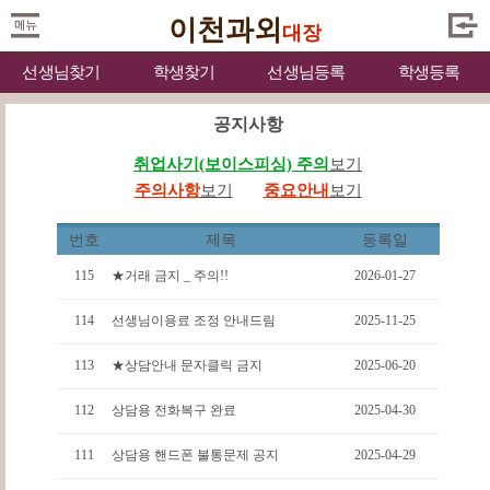
이천과외
대장
선생님찾기
학생찾기
선생님등록
학생등록
공지사항
취업사기(보이스피싱) 주의
보기
주의사항
보기
중요안내
보기
번호
제목
등록일
115
★거래 금지 _ 주의!!
2026-01-27
114
선생님이용료 조정 안내드림
2025-11-25
113
★상담안내 문자클릭 금지
2025-06-20
112
상담용 전화복구 완료
2025-04-30
111
상담용 핸드폰 불통문제 공지
2025-04-29